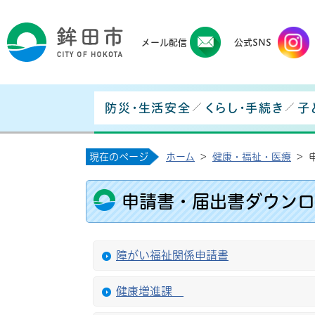
鉾田
メール配信
公式SNS
防災・生活安全
くらし・手続き
子
現在のページ
ホーム
>
健康・福祉・医療
>
申請書・届出書ダウンロ
障がい福祉関係申請書
健康増進課