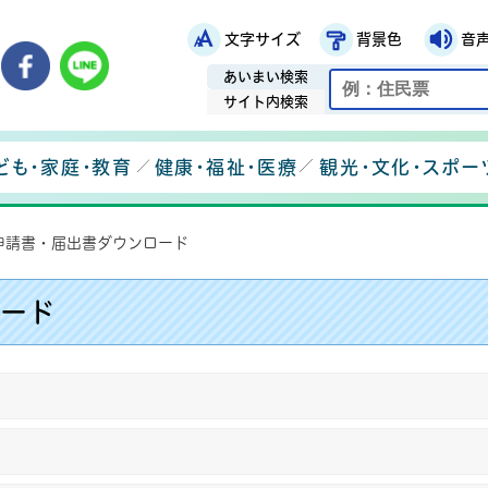
文字サイズ
背景色
音
鉾田市役所ホームページ
市メールマガジン
鉾田市公式Instagram
鉾田市公式Facebook
鉾田市公式LINE
あいまい検索
サイト内検索
ども・家庭・教育
健康・福祉・医療
観光・文化・スポー
申請書・届出書ダウンロード
ード