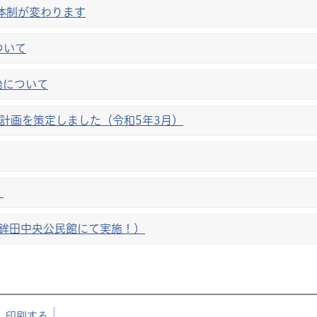
体制が変わります
ついて
始について
計画を策定しました（令和5年3月）
。
)鉾田中央公民館にて実施！）
印刷する