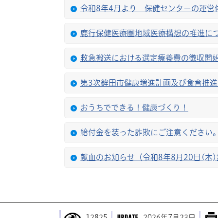
令和8年4月より 保健センターの運営
鹿行保健医療圏地域医療構想の推進に
救急搬送における選定療養費の徴収開
第3次鉾田市健康増進計画及び食育推進
おうちでできる！健康づくり！
給付金を装った詐欺にご注意ください
献血のお知らせ（令和8年8月20日(木
12825
2026年7月23日