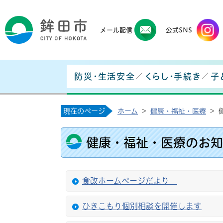
鉾田
メール配信
公式SNS
防災・生活安全
くらし・手続き
子
現在のページ
ホーム
>
健康・福祉・医療
>
健康・福祉・医療のお知
食改ホームページだより
ひきこもり個別相談を開催します