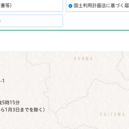
請書等）
国土利用計画法に基づく
内
公式Instagram
鉾田市公式Facebook
鉾田市公式LINE
-1
）
5時15分
から1月3日までを除く）