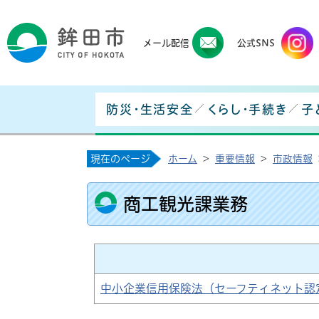
鉾田
メール配信
公式SNS
防災・生活安全
くらし・手続き
子
現在のページ
ホーム
>
重要情報
>
市政情報
商工観光課業務
中小企業信用保険法（セーフティネット認