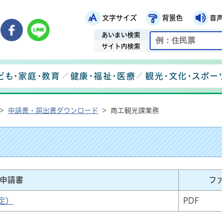
文字サイズ
背景色
音
鉾田市役所ホームページ
市メールマガジン
鉾田市公式Instagram
鉾田市公式Facebook
鉾田市公式LINE
あいまい検索
サイト内検索
ども・家庭・教育
健康・福祉・医療
観光・文化・スポー
>
申請書・届出書ダウンロード
>
商工観光課業務
申請書
フ
定）
PDF