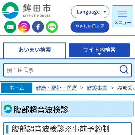
Language
メニュー
やさしい日本語
あいまい検索
サイト内検索
ホーム
健康・福祉・医療
>
健診事業
>
腹部超
腹部超音波検診
腹部超音波検診※事前予約制