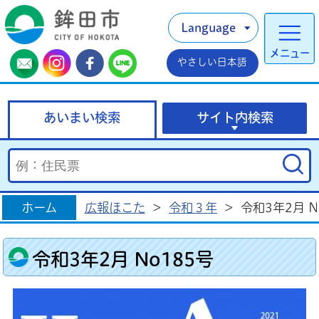
Language
メニュー
やさしい日本語
あいまい検索
サイト内検索
ホーム
広報ほこた
>
令和３年
>
令和3年2月 N
令和3年2月 No185号