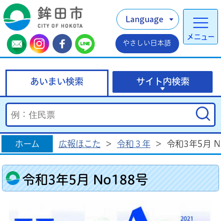
Language
メニュー
やさしい日本語
あいまい検索
サイト内検索
ホーム
広報ほこた
>
令和３年
>
令和3年5月 N
令和3年5月 No188号