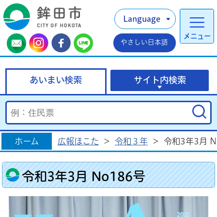
Language
メニュー
やさしい日本語
あいまい検索
サイト内検索
ホーム
広報ほこた
>
令和３年
>
令和3年3月 N
令和3年3月 No186号