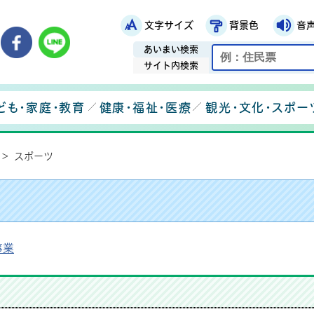
文字サイズ
背景色
音
鉾田市役所ホームページ
市メールマガジン
鉾田市公式Instagram
鉾田市公式Facebook
鉾田市公式LINE
あいまい検索
サイト内検索
ども・家庭・教育
健康・福祉・医療
観光・文化・スポー
>
スポーツ
事業