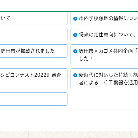
ついて
市内学校跡地の情報につ
将来の定住意向について
で鉾田市が掲載されました
鉾田市×カゴメ共同企画「
した！
シピコンテスト2022』審査
新時代に対応した持続可
者によるＩＣＴ機器を活