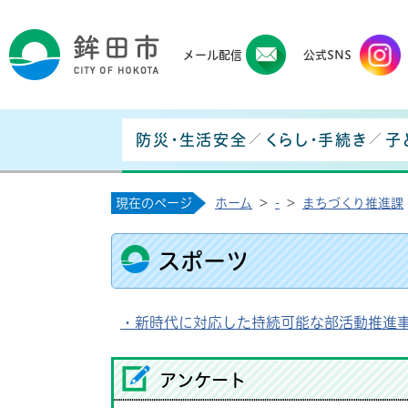
鉾田
メール配信
公式SNS
防災・生活安全
くらし・手続き
子
現在のページ
ホーム
>
-
>
まちづくり推進課
スポーツ
・新時代に対応した持続可能な部活動推進
アンケート