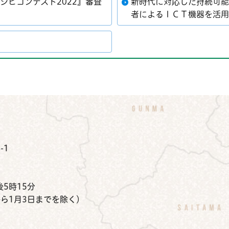
シピコンテスト2022』審査
新時代に対応した持続可
者によるＩＣＴ機器を活
公式Instagram
鉾田市公式Facebook
鉾田市公式LINE
-1
）
5時15分
から1月3日までを除く）