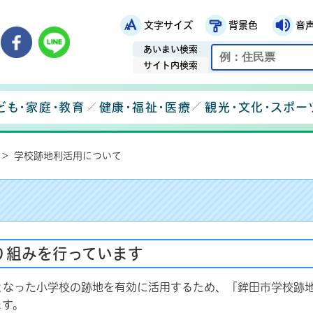
文字サイズ
背景色
音
鉾田市役所ホームページ
市メールマガジン
鉾田市公式Instagram
鉾田市公式Facebook
鉾田市公式LINE
あいまい検索
サイト内検索
ども・家庭・教育
健康・福祉・医療
観光・文化・スポー
>
学校跡地利活用について
り組みを行っています
となった小学校の跡地を有効に活用するため、「鉾田市学校跡
ます。