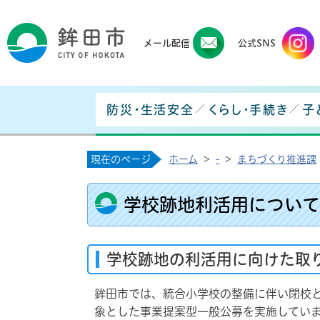
鉾田
メール配信
公式SNS
防災・生活安全
くらし・手続き
子
現在のページ
ホーム
>
-
>
まちづくり推進課
学校跡地利活用について
学校跡地の利活用に向けた取
鉾田市では、統合小学校の整備に伴い閉校
象とした事業提案型一般公募を実施してい