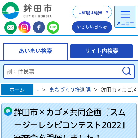
Language
メニュー
やさしい日本語
あいまい検索
サイト内検索
ホーム
-
>
まちづくり推進課
>
鉾田市×カゴメ
鉾田市×カゴメ共同企画『スム
ージーレシピコンテスト2022』
審査会を開催しました！