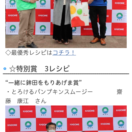
◇最優秀レシピは
コチラ！
☆特別賞 3レシピ
“一緒に鉾田をもりあげま賞”
・とろけるパンプキンスムージー 齋
藤 康江 さん