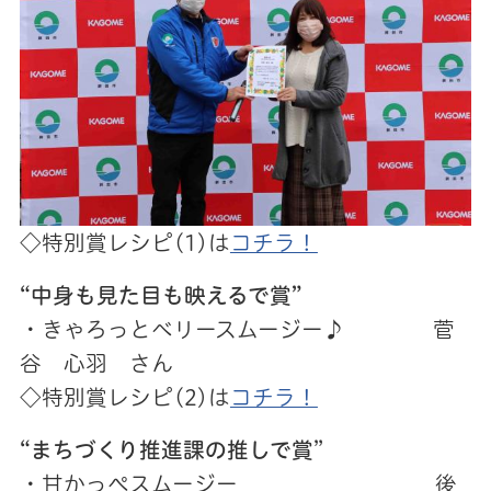
◇特別賞レシピ(1)は
コチラ！
“中身も見た目も映えるで賞”
・きゃろっとベリースムージー♪ 菅
谷 心羽 さん
◇特別賞レシピ(2)は
コチラ！
“まちづくり推進課の推しで賞
”
・甘かっぺスムージー 後