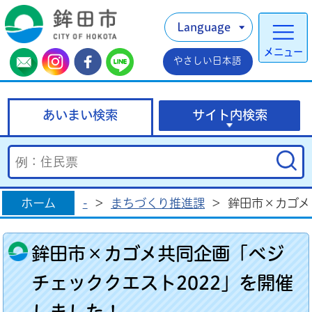
Language
メニュー
やさしい日本語
あいまい検索
サイト内検索
ホーム
-
>
まちづくり推進課
>
鉾田市×カゴメ
鉾田市×カゴメ共同企画「ベジ
チェッククエスト2022」を開催
しました！