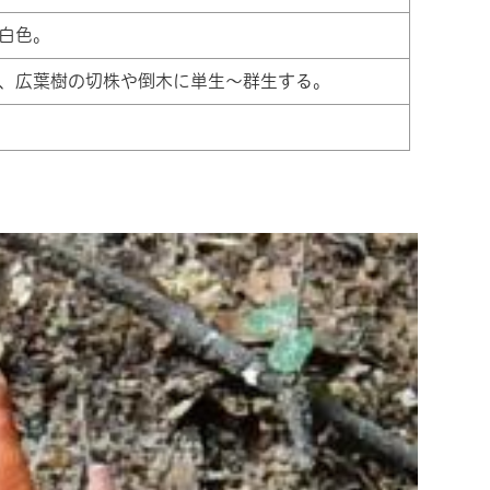
白色。
、広葉樹の切株や倒木に単生～群生する。