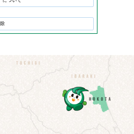
）について
解除