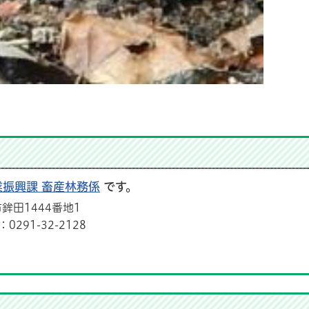
業振興課 畜産林務係
です。
鉾田1444番地1
291-32-2128