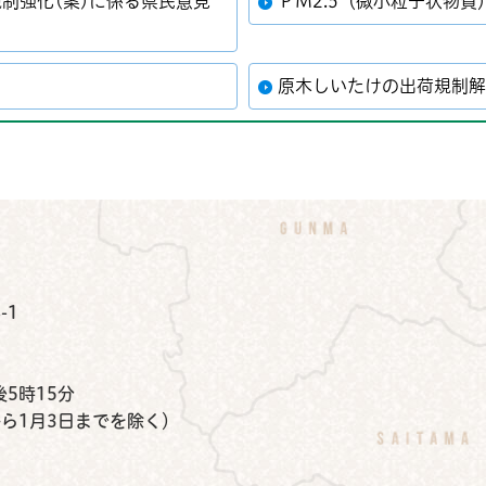
制強化(案)に係る県民意見
ＰＭ2.5（微小粒子状物質
原木しいたけの出荷規制
公式Instagram
鉾田市公式Facebook
鉾田市公式LINE
-1
）
5時15分
から1月3日までを除く）