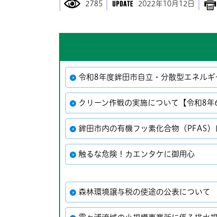
2785
2022年10月12日
令和8年度鉾田市自立・分散型エネルギ
クリーン作戦の実施について【令和8年
鉾田市内の有機フッ素化合物（PFAS）
触るな危険！カエンタケに御用心
森林環境譲与税の使途の公表について