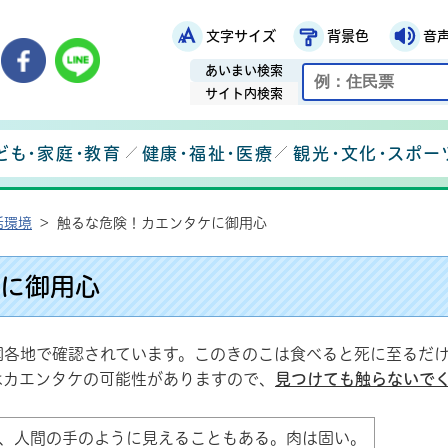
文字サイズ
背景色
音
鉾田市役所ホームページ
市メールマガジン
鉾田市公式Instagram
鉾田市公式Facebook
鉾田市公式LINE
あいまい検索
サイト内検索
ども・家庭・教育
健康・福祉・医療
観光・文化・スポー
活環境
>
触るな危険！カエンタケに御用心
に御用心
国各地で確認されています。このきのこは食べると死に至るだ
はカエンタケの可能性がありますので、
見つけても触らないで
、人間の手のように見えることもある。肉は固い。