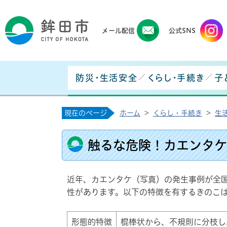
鉾田
メール配信
公式SNS
防災・生活安全
くらし・手続き
子
現在のページ
ホーム
>
くらし・手続き
>
生
触るな危険！カエンタケ
近年、カエンタケ（写真）の発生事例が全
性があります。以下の特徴を有するきのこ
形態的特徴
棍棒状から、不規則に分枝し