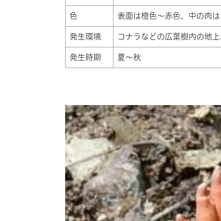
色
表面は橙色～赤色、中の肉は
発生環境
コナラなどの広葉樹内の地上
発生時期
夏～秋