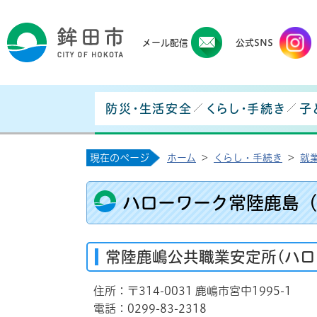
鉾田
メール配信
公式SNS
防災・生活安全
くらし・手続き
子
現在のページ
ホーム
>
くらし・手続き
>
就
ハローワーク常陸鹿島（
常陸鹿嶋公共職業安定所(ハロ
住所：〒314-0031 鹿嶋市宮中1995-1
電話：0299-83-2318