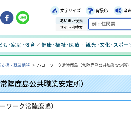
文字サイズ
背景色
音
鉾田市役所ホームページ
市メールマガジン
鉾田市公式Instagram
鉾田市公式Facebook
鉾田市公式LINE
あいまい検索
サイト内検索
ども・家庭・教育
健康・福祉・医療
観光・文化・スポー
業支援・職業相談
>
ハローワーク常陸鹿島（常陸鹿島公共職業安定所
常陸鹿島公共職業安定所）
ーワーク常陸鹿嶋)