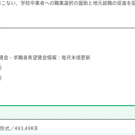
おこない、学校卒業者への職業選択の援助と地元就職の促進を
賃金・求職者希望賃金情報：毎月末頃更新
新
新
F形式／493.49KB