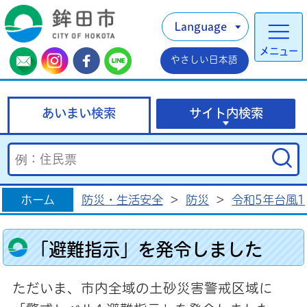
Language
メニュー
やさしい日本語
あいまい検索
サイト内検索
ホーム
防災・生活安全
>
防災
>
令和5年台風
「避難指示」を発令しました
ただいま、市内全域の土砂災害警戒区域に