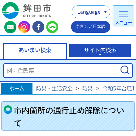
Language
メニュー
やさしい日本語
あいまい検索
サイト内検索
ホーム
防災・生活安全
>
防災
>
令和5年台風
市内箇所の通行止め解除につい
て