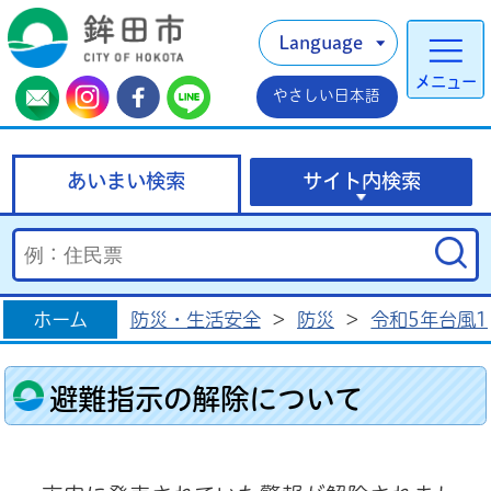
Language
メニュー
やさしい日本語
あいまい検索
サイト内検索
ホーム
防災・生活安全
>
防災
>
令和5年台風
避難指示の解除について