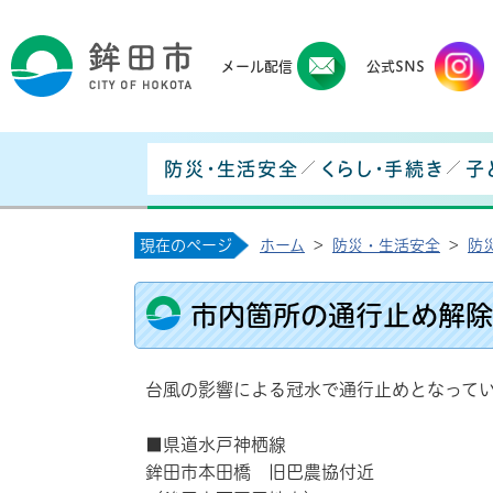
鉾田
メール配信
公式SNS
防災・生活安全
くらし・手続き
子
現在のページ
ホーム
>
防災・生活安全
>
防
市内箇所の通行止め解除
台風の影響による冠水で通行止めとなって
■県道水戸神栖線
鉾田市本田橋 旧巴農協付近