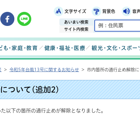
文字サイズ
背景色
音
鉾田市役所ホームページ
市メールマガジン
鉾田市公式Instagram
鉾田市公式Facebook
鉾田市公式LINE
あいまい検索
サイト内検索
ども・家庭・教育
健康・福祉・医療
観光・文化・スポー
災
>
令和5年台風13号に関するお知らせ
>
市内箇所の通行止め解除につ
について(追加2)
いた以下の箇所の通行止めが解除となりました。