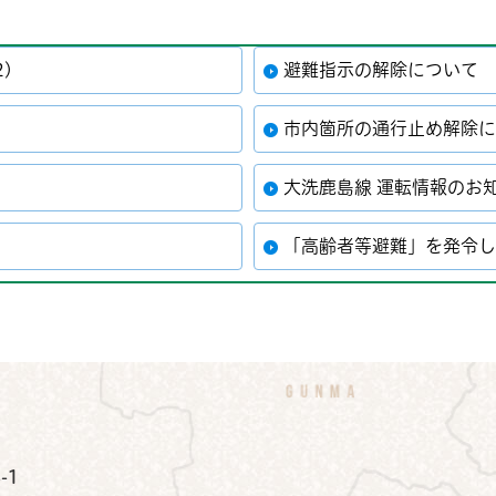
)
避難指示の解除について
)
市内箇所の通行止め解除
大洗鹿島線 運転情報のお
「高齢者等避難」を発令
公式Instagram
鉾田市公式Facebook
鉾田市公式LINE
-1