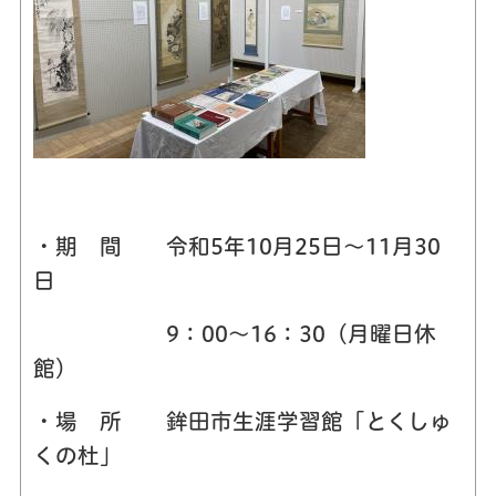
・期 間 令和5年10月25日～11月30
日
9：00～16：30（月曜日休
館）
・場 所 鉾田市生涯学習館「とくしゅ
くの杜」