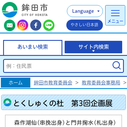
Language
メニュー
やさしい日本語
あいまい検索
サイト内検索
ホーム
鉾田市教育委員会
>
教育委員会事務局
>
とくしゅくの杜 第3回企画展
森作湖仙(串挽出身)と門井掬水(札出身)