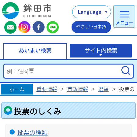
Language
メニュー
やさしい日本語
あいまい検索
サイト内検索
ホーム
重要情報
>
市政情報
>
選挙
>
投票の
投票のしくみ
投票の種類