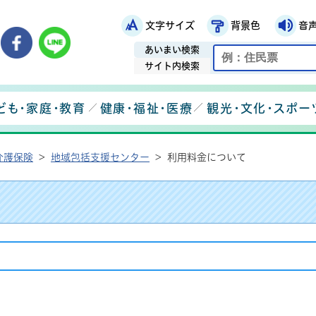
文字サイズ
背景色
音
鉾田市役所ホームページ
市メールマガジン
鉾田市公式Instagram
鉾田市公式Facebook
鉾田市公式LINE
あいまい検索
サイト内検索
ども・家庭・教育
健康・福祉・医療
観光・文化・スポー
介護保険
>
地域包括支援センター
>
利用料金について