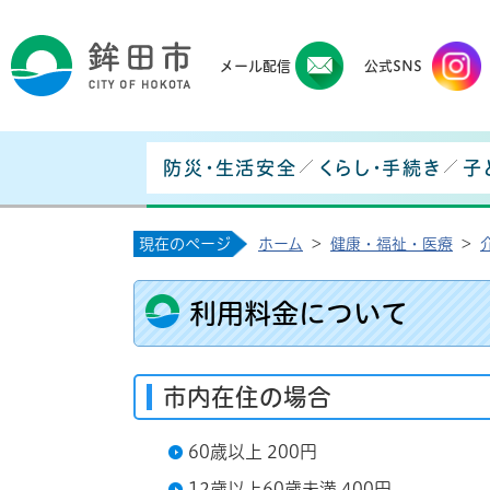
鉾田
メール配信
公式SNS
防災・生活安全
くらし・手続き
子
現在のページ
ホーム
>
健康・福祉・医療
>
利用料金について
市内在住の場合
60歳以上 200円
12歳以上60歳未満 400円