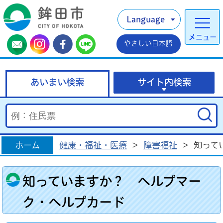
Language
メニュー
やさしい日本語
あいまい検索
サイト内検索
ホーム
健康・福祉・医療
>
障害福祉
>
知って
知っていますか？ ヘルプマー
ク・ヘルプカード