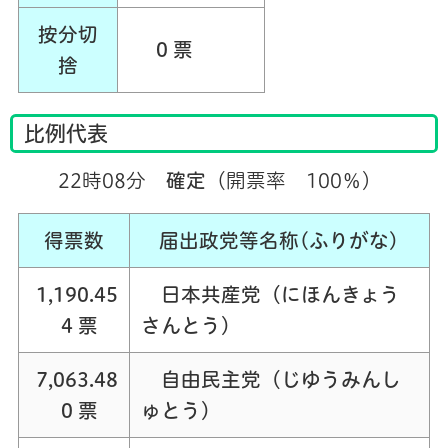
按分切
0 票
捨
比例代表
22時08分
確定
（開票率 100％）
得票数
届出政党等名称
(ふりがな)
1,190.45
日本共産党（にほんきょう
4 票
さんとう）
7,063.48
自由民主党（じゆうみんし
0 票
ゅとう）