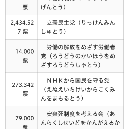
票
げんとう）
2,434.52
立憲民主党（りっけんみん
7 票
しゅとう）
労働の解放をめざす労働者
14.000
党（ろうどうのかいほうをめ
票
ざすろうどうしゃとう）
ＮＨＫから国民を守る党
273.342
（えぬえいちけいからこくみ
票
んをまもるとう）
安楽死制度を考える会（あ
79.000
んらくしせいどをかんがえるか
票