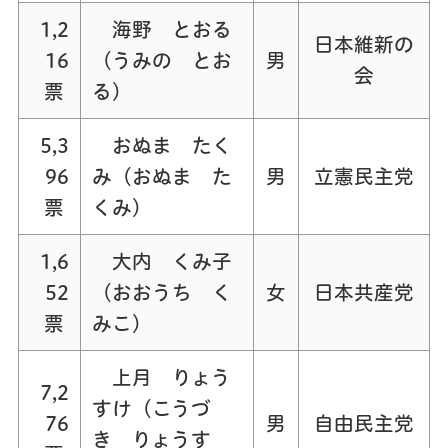
1,2
海野 とおる
日本維新の
16
（うみの とお
男
会
票
る）
5,3
おぬま たく
96
み（おぬま た
男
立憲民主党
票
くみ）
1,6
大内 くみ子
52
（おおうち く
女
日本共産党
票
みこ）
上月 りょう
7,2
すけ（こうづ
76
男
自由民主党
き りょうす