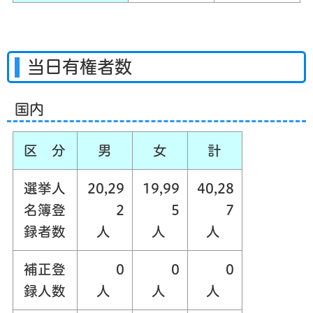
当日有権者数
国内
区 分
男
女
計
選挙人
20,29
19,99
40,28
名簿登
2
5
7
録者数
人
人
人
補正登
0
0
0
録人数
人
人
人