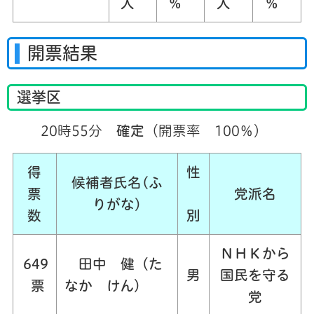
人
％
人
％
開票結果
選挙区
20時55分
確定
（開票率 100％）
得
性
候補者氏名(ふ
票
党派名
りがな)
数
別
ＮＨＫから
649
田中 健（た
男
国民を守る
票
なか けん）
党