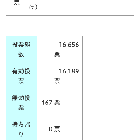
票
け）
投票総
16,656
数
票
有効投
16,189
票
票
無効投
467 票
票
持ち帰
0 票
り