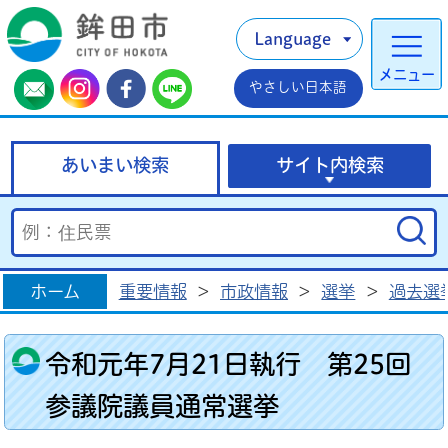
Language
メニュー
やさしい日本語
あいまい検索
サイト内検索
ホーム
重要情報
>
市政情報
>
選挙
>
過去選
令和元年7月21日執行 第25回
参議院議員通常選挙