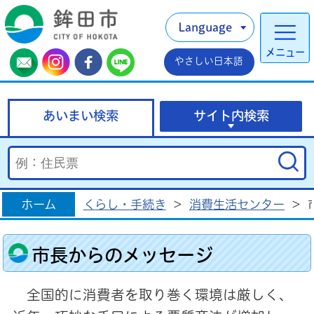
Language
メニュー
やさしい日本語
あいまい検索
サイト内検索
ホーム
くらし・手続き
>
消費生活センター
>
市長からのメッセージ
全国的に消費者を取り巻く環境は厳しく、