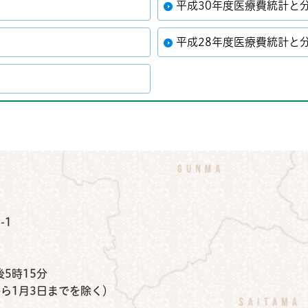
平成30年度医療費統計と
平成28年度医療費統計と
公式Instagram
鉾田市公式Facebook
鉾田市公式LINE
-1
）
5時15分
から1月3日までを除く）