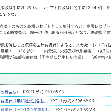
数は平均20,290人、レセプト件数は月間平均18,540件、患
円となった。
点以上のものを高額レセプトとして集計すると、高額レセプトは
による医療費は月間平均1億2,806万円程度となり、医療費全体
数を算出した疾病別医療費統計によると、大分類においては医
＜腫瘍＞」（16.2%）、「内分泌，栄養及び代謝疾患」（9.
の医療費が高額な疾病は「周産期に発生した病態」、「新生物
ト分析含む）
EXCEL形式／83.05KB
療費統計（年齢階層別含む）
EXCEL形式／396.55KB
療費統計（上位10位疾病含む）
EXCEL形式／1.69MB