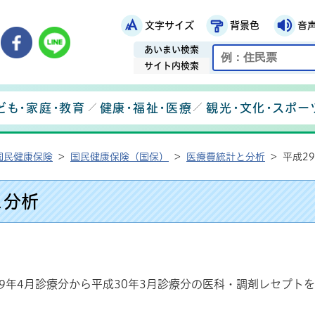
文字サイズ
背景色
音
鉾田市役所ホームページ
市メールマガジン
鉾田市公式Instagram
鉾田市公式Facebook
鉾田市公式LINE
あいまい検索
サイト内検索
ども・家庭・教育
健康・福祉・医療
観光・文化・スポー
国民健康保険
>
国民健康保険（国保）
>
医療費統計と分析
>
平成2
と分析
9年4月診療分から平成30年3月診療分の医科・調剤レセプト