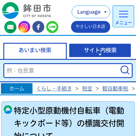
Language
メニュー
やさしい日本語
あいまい検索
サイト内検索
ホーム
くらし・手続き
>
税金
>
軽自動車税
>
特定小型原動機付自転車（電動
キックボード等）の標識交付開
始について