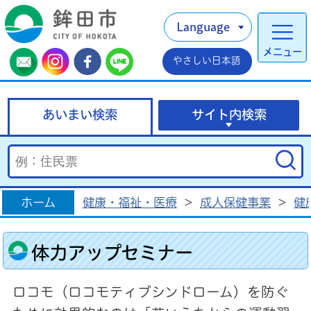
Language
メニュー
やさしい日本語
あいまい検索
サイト内検索
ホーム
健康・福祉・医療
>
成人保健事業
>
健
体力アップセミナー
ロコモ（ロコモティブシンドローム）を防ぐ