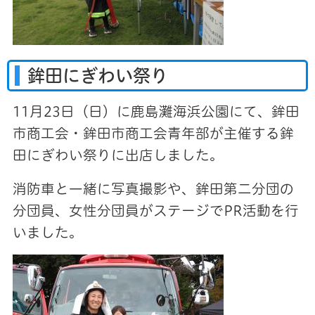
鉾田にぎわい祭り
11月23日（日）に鹿島灘海浜公園にて、鉾田
市商工会・鉾田市商工会青年部が主催する鉾
田にぎわい祭りに出店しました。
消防車と一緒に写真撮影や、鉾田第二分団の
分団員、女性分団員がステージでPR活動を行
いました。