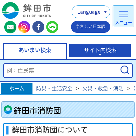
Language
メニュー
やさしい日本語
あいまい検索
サイト内検索
ホーム
防災・生活安全
>
火災・救急・消防
>
鉾田市消防団
鉾田市消防団について