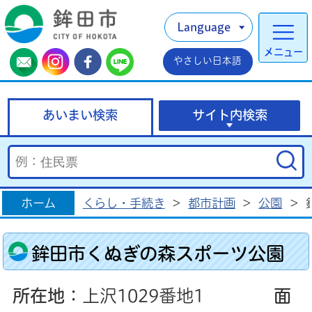
Language
メニュー
やさしい日本語
あいまい検索
サイト内検索
ホーム
くらし・手続き
>
都市計画
>
公園
>
鉾田市くぬぎの森スポーツ公園
所在地
：上沢1029番地1
面