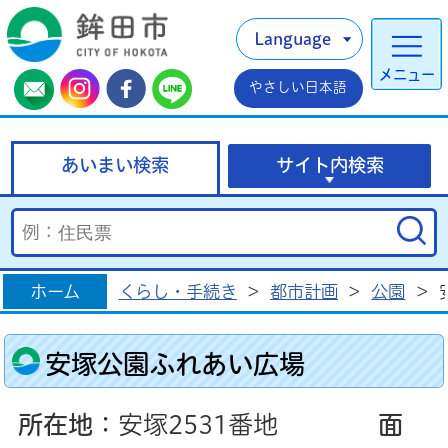
Language
メニュー
やさしい日本語
あいまい検索
サイト内検索
ホーム
くらし・手続き
>
都市計画
>
公園
>
安塚公園ふれあい広場
所在地
：安塚2531番地
面