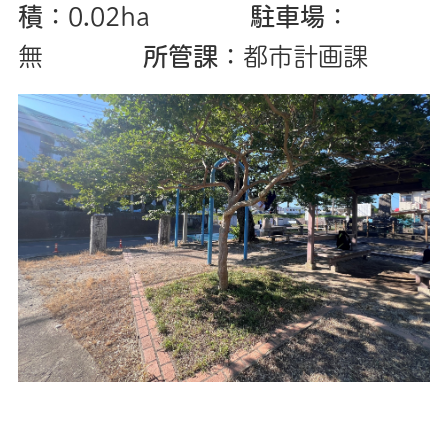
積
：0.02ha
駐車場
：
無
所管課
：都市計画課