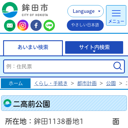
Language
メニュー
やさしい日本語
あいまい検索
サイト内検索
ホーム
くらし・手続き
>
都市計画
>
公園
>
二高前公園
所在地
：鉾田1138番地1
面