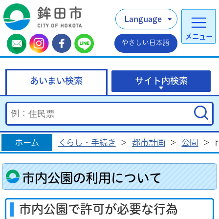
Language
メニュー
やさしい日本語
あいまい検索
サイト内検索
ホーム
くらし・手続き
>
都市計画
>
公園
>
市内公園の利用について
市内公園で許可が必要な行為