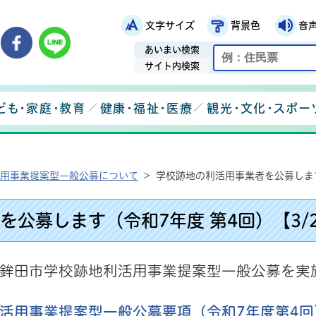
文字サイズ
背景色
音
鉾田市役所ホームページ
市メールマガジン
鉾田市公式Instagram
鉾田市公式Facebook
鉾田市公式LINE
あいまい検索
サイト内検索
ども・家庭・教育
健康・福祉・医療
観光・文化・スポー
用事業提案型一般公募について
>
学校跡地の利活用事業者を公募します（
公募します（令和7年度 第4回）【3/2
鉾田市学校跡地利活用事業提案型一般公募を実
活用事業提案型一般公募要項（令和7年度第4回