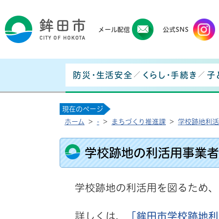
鉾田
メール配信
公式SNS
防災・生活安全
くらし・手続き
子
現在のページ
ホーム
>
-
>
まちづくり推進課
>
学校跡地利活
学校跡地の利活用事業者を
学校跡地の利活用を図るため、
詳しくは、
「鉾田市学校跡地利