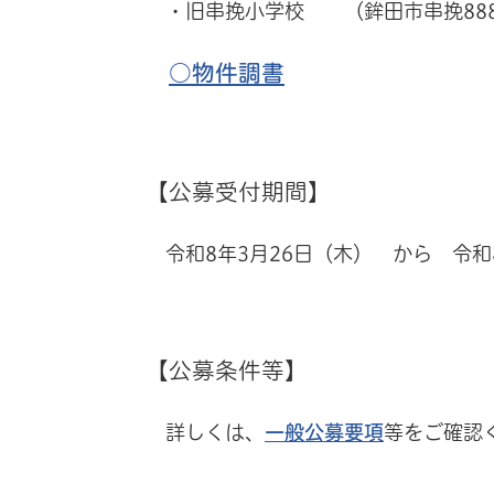
・旧串挽小学校 （鉾田市串挽888
○物件調書
【公募受付期間】
令和8年3月26日（木） から 令和
【公募条件等】
詳しくは、
一般公募要項
等をご確認