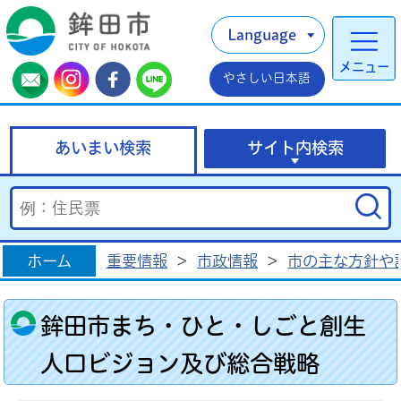
Language
メニュー
やさしい日本語
あいまい検索
サイト内検索
ホーム
重要情報
>
市政情報
>
市の主な方針や
鉾田市まち・ひと・しごと創生
人口ビジョン及び総合戦略