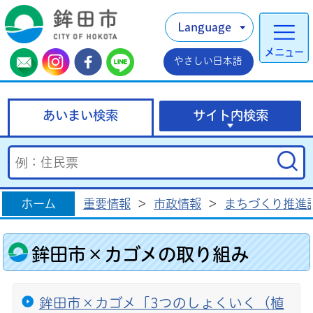
Language
メニュー
やさしい日本語
あいまい検索
サイト内検索
ホーム
重要情報
>
市政情報
>
まちづくり推進
鉾田市×カゴメの取り組み
鉾田市×カゴメ「3つのしょくいく（植