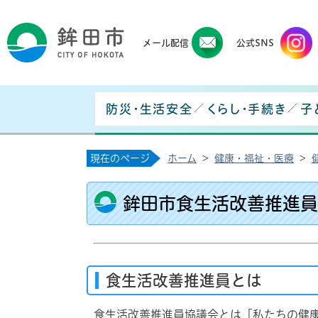
鉾田
メール配信
公式SNS
防災・生活安全
くらし・手続き
子
現在のページ
ホーム
>
健康・福祉・医療
>
鉾田市食生活改善推進員
食生活改善推進員とは
食生活改善推進員協議会とは「私たちの健