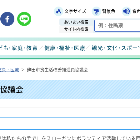
文字サイズ
背景色
音
鉾田市役所ホームページ
市メールマガジン
鉾田市公式Instagram
鉾田市公式Facebook
鉾田市公式LINE
あいまい検索
サイト内検索
ども・家庭・教育
健康・福祉・医療
観光・文化・スポー
健康・医療
>
鉾田市食生活改善推進員協議会
協議会
康は私たちの手で」をスローガンにボランティア活動している