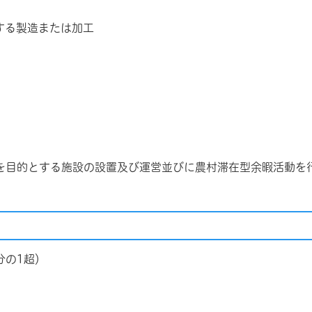
用する製造または加工
を目的とする施設の設置及び運営並びに農村滞在型余暇活動を
2分の1超）