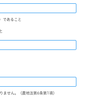
）であること
と
なりません。（農地法第6条第1項）
条）