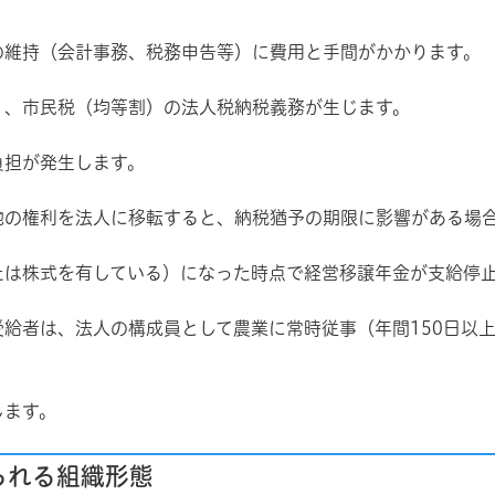
の維持（会計事務、税務申告等）に費用と手間がかかります。
）、市民税（均等割）の法人税納税義務が生じます。
負担が発生します。
地の権利を法人に移転すると、納税猶予の期限に影響がある場
たは株式を有している）になった時点で経営移譲年金が支給停
給者は、法人の構成員として農業に常時従事（年間150日以
します。
られる組織形態