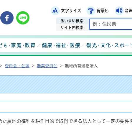
文字サイズ
背景色
音
鉾田市役所ホームページ
市メールマガジン
鉾田市公式Instagram
鉾田市公式Facebook
鉾田市公式LINE
あいまい検索
サイト内検索
ども・家庭・教育
健康・福祉・医療
観光・文化・スポー
>
委員会・会議
>
農業委員会
>
農地所有適格法人
めた農地の権利を耕作目的で取得できる法人として一定の要件