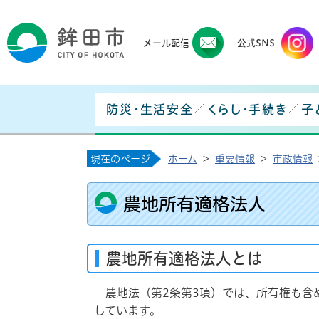
鉾田
メール配信
公式SNS
防災・生活安全
くらし・手続き
子
現在のページ
ホーム
>
重要情報
>
市政情報
農地所有適格法人
農地所有適格法人とは
農地法（第2条第3項）では、所有権も含
しています。