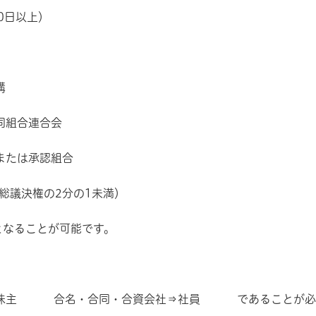
0日以上）
機構
協同組合連合会
または承認組合
、総議決権の2分の1未満）
となることが可能です。
株主 合名・合同・合資会社⇒社員 であることが必