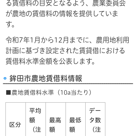
る賃借料の目安となるよう、農業委員会
が農地の賃借料の情報を提供していま
す。
令和7年1月から12月までに、農用地利用
計画に基づき設定された賃貸借における
賃借料水準金額を公表します。
鉾田市農地賃借料情報
■農地賃借料水準（10a当たり）
平均
デー
額
最高
最低
タ数
区分
（注
額
額
（注