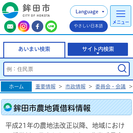
Language
メニュー
やさしい日本語
あいまい検索
サイト内検索
ホーム
重要情報
>
市政情報
>
委員会・会議
>
鉾田市農地賃借料情報
平成21年の農地法改正以降、地域におけ