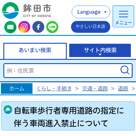
Language
メニュー
やさしい日本語
あいまい検索
サイト内検索
ホーム
くらし・手続き
>
交通・道路
>
道路
>
自転車歩行者専用道路の指定に
伴う車両進入禁止について