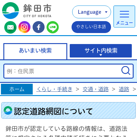
Language
メニュー
やさしい日本語
あいまい検索
サイト内検索
ホーム
くらし・手続き
>
交通・道路
>
道路
>
認定道路網図について
鉾田市が認定している路線の情報は、道路法