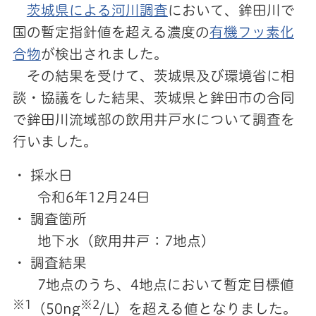
茨城県による河川調査
において、鉾田川で
国の暫定指針値を超える濃度の
有機フッ素化
合物
が検出されました。
その結果を受けて、茨城県及び環境省に相
談・協議をした結果、茨城県と鉾田市の合同
で鉾田川流域部の飲用井戸水について調査を
行いました。
・ 採水日
令和6年12月24日
・ 調査箇所
地下水（飲用井戸：7地点）
・ 調査結果
7地点のうち、4地点において暫定目標値
※1
※2
（50ng
/L）を超える値となりました。