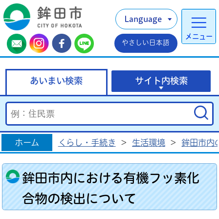
Language
メニュー
やさしい日本語
あいまい検索
サイト内検索
ホーム
くらし・手続き
>
生活環境
>
鉾田市内
鉾田市内における有機フッ素化
合物の検出について