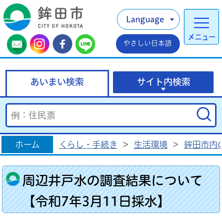
Language
メニュー
やさしい日本語
あいまい検索
サイト内検索
ホーム
くらし・手続き
>
生活環境
>
鉾田市内
周辺井戸水の調査結果について
【令和7年3月11日採水】