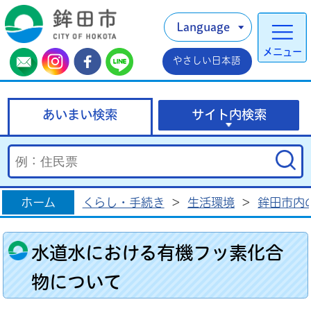
Language
メニュー
やさしい日本語
あいまい検索
サイト内検索
ホーム
くらし・手続き
>
生活環境
>
鉾田市内
水道水における有機フッ素化合
物について