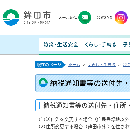
鉾田
メール配信
公式SNS
防災・生活安全
くらし・手続き
子
現在のページ
ホーム
>
くらし・手続き
>
税
納税通知書等の送付先・
納税通知書等の送付先・住所
(1)送付先を変更する場合（住民登録地以
(2)住所変更する場合（鉾田市外に在住さ