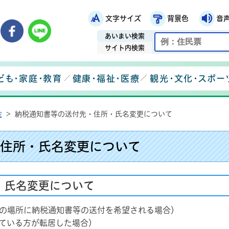
文字サイズ
背景色
音
鉾田市役所ホームページ
市メールマガジン
鉾田市公式Instagram
鉾田市公式Facebook
鉾田市公式LINE
あいまい検索
サイト内検索
ども・家庭・教育
健康・福祉・医療
観光・文化・スポー
金
>
納税通知書等の送付先・住所・氏名変更について
住所・氏名変更について
・氏名変更について
外の場所に納税通知書等の送付を希望される場合）
れている方が転居した場合）