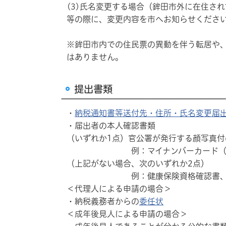
(3)氏名変更する場合（鉾田市外に在住さ
等の際に、変更内容を市へお知らせくださ
※鉾田市内での住民票の異動を伴う転居や
はありません。
提出書類
・
納税通知書等送付先・住所・氏名変更届
・届出者の本人確認書類
（いずれか1点）官公署が発行する顔写真付
例：マイナンバーカード（表面）、
（上記がない場合、次のいずれか2点）
例：健康保険資格確認書、後期高齢
＜代理人による申請の場合＞
・納税義務者からの
委任状
＜成年後見人による申請の場合＞