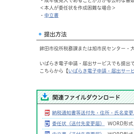
・成年後見人であることが分かる公的な書
＜本人が委任状を作成困難な場合＞
・
申立書
提出方法
鉾田市役所税務課または旭市民センター・
いばらき電子申請・届出サービスでも提出
こちらから【
いばらき電子申請・届出サー
関連ファイルダウンロード
納税通知書等送付先・住所・氏名変更
委任状（送付先変更届）
WORD形式／