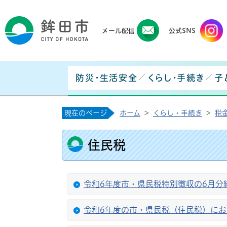
鉾田
メール配信
公式SNS
防災・生活安全
くらし・手続き
子
現在のページ
ホーム
>
くらし・手続き
>
税
住民税
令和6年度市・県民税特別徴収の6月分
令和6年度の市・県民税（住民税）に