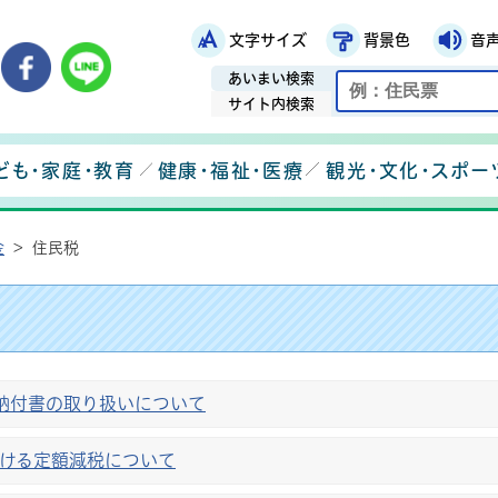
文字サイズ
背景色
音
鉾田市役所ホームページ
市メールマガジン
鉾田市公式Instagram
鉾田市公式Facebook
鉾田市公式LINE
あいまい検索
サイト内検索
ども・家庭・教育
健康・福祉・医療
観光・文化・スポー
金
>
住民税
納付書の取り扱いについて
おける定額減税について