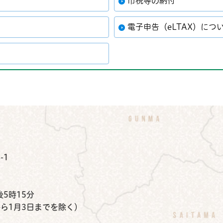
市税等の納付
電子申告（eLTAX）につ
公式Instagram
鉾田市公式Facebook
鉾田市公式LINE
-1
）
5時15分
から1月3日までを除く）