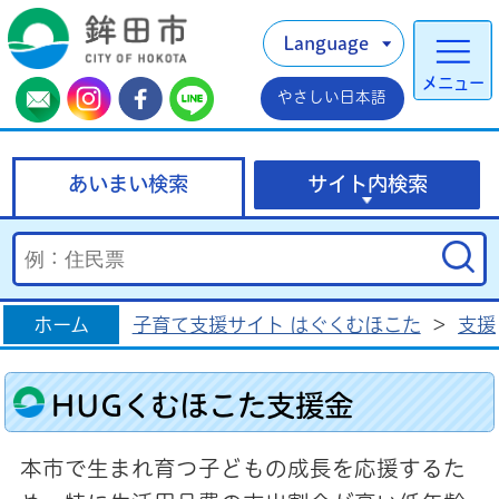
Language
メニュー
やさしい日本語
あいまい検索
サイト内検索
ホーム
子育て支援サイト はぐくむほこた
>
支援
HUGくむほこた支援金
本市で生まれ育つ子どもの成長を応援するた