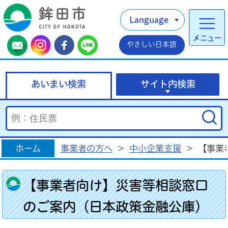
Language
メニュー
やさしい日本語
あいまい検索
サイト内検索
ホーム
事業者の方へ
>
中小企業支援
>
【事業
【事業者向け】災害等相談窓口
のご案内（日本政策金融公庫）