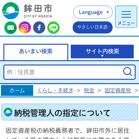
Language
メニュー
やさしい日本語
あいまい検索
サイト内検索
ホーム
くらし・手続き
>
税金
>
固定資産税
>
納税管理人の指定について
固定資産税の納税義務者で、鉾田市外に居住