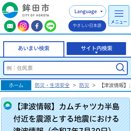
Language
メニュー
やさしい日本語
あいまい検索
サイト内検索
ホーム
防災・生活安全
>
防災
>
【津波情報】
【津波情報】カムチャツカ半島
付近を震源とする地震における
津波情報（令和7年7月30日）