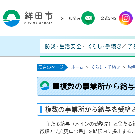
鉾田
メール配信
公式SNS
防災・生活安全
くらし・手続き
子
現在のページ
ホーム
>
くらし・手続き
>
税
■複数の事業所から給与
複数の事業所から給与を受給
主たる給与（メインの勤務先）と従たる給
徴収方法変更申出書」を期限内に提出する