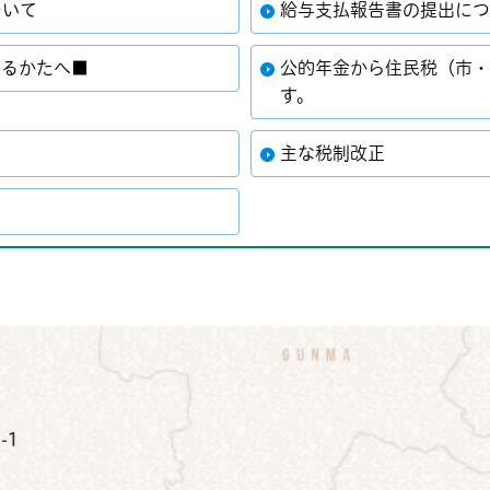
ついて
給与支払報告書の提出に
いるかたへ■
公的年金から住民税（市
す。
主な税制改正
公式Instagram
鉾田市公式Facebook
鉾田市公式LINE
-1
）