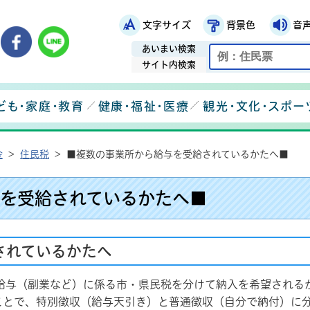
文字サイズ
背景色
音
鉾田市役所ホームページ
市メールマガジン
鉾田市公式Instagram
鉾田市公式Facebook
鉾田市公式LINE
あいまい検索
サイト内検索
ども・家庭・教育
健康・福祉・医療
観光・文化・スポー
金
>
住民税
>
■複数の事業所から給与を受給されているかたへ■
を受給されているかたへ■
されているかたへ
与（副業など）に係る市・県民税を分けて納入を希望されるか
ことで、特別徴収（給与天引き）と普通徴収（自分で納付）に