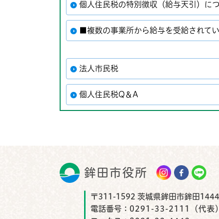
個人住民税の特別徴収（給与天引）に
■複数の事業所から給与を受給されて
法人市民税
個人住民税Q＆A
鉾田市役所
鉾田市
〒311-1592 茨城県鉾田市鉾田1444
電話番号：
0291-33-2111（代表