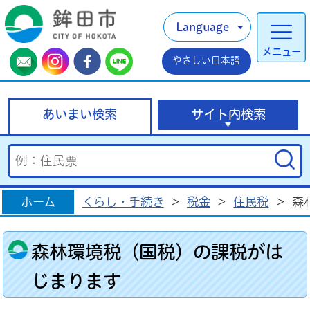
Language
メニュー
やさしい日本語
あいまい検索
サイト内検索
ホーム
くらし・手続き
>
税金
>
住民税
>
森
森林環境税（国税）の課税がは
じまります